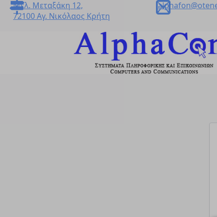
Μελ. Μεταξάκη 12,
alphafon@otene
72100 Αγ. Νικόλαος Κρήτη